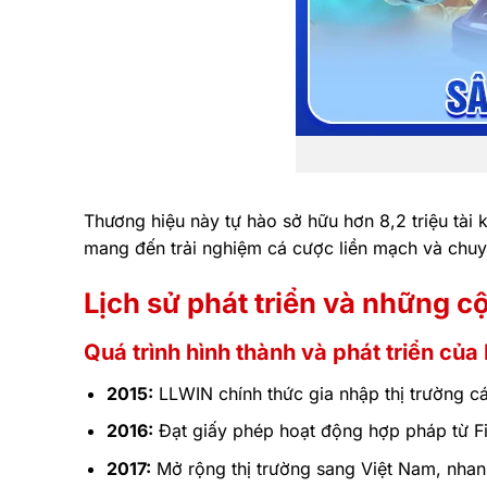
Thương hiệu này tự hào sở hữu hơn 8,2 triệu tài
mang đến trải nghiệm cá cược liền mạch và chuy
Lịch sử phát triển và những 
Quá trình hình thành và phát triển củ
2015:
LLWIN chính thức gia nhập thị trường cá
2016:
Đạt giấy phép hoạt động hợp pháp từ Fir
2017:
Mở rộng thị trường sang Việt Nam, nhan