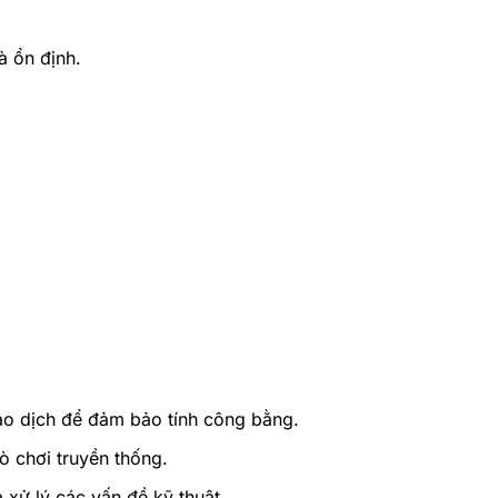
à ổn định.
ao dịch để đảm bảo tính công bằng.
ò chơi truyền thống.
 xử lý các vấn đề kỹ thuật.