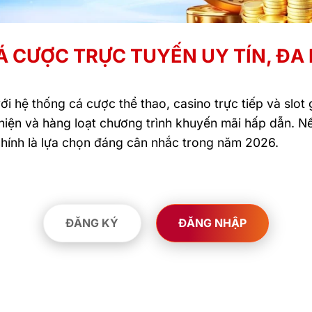
Á CƯỢC TRỰC TUYẾN UY TÍN, ĐA
t với hệ thống cá cược thể thao, casino trực tiếp và sl
 thiện và hàng loạt chương trình khuyến mãi hấp dẫn. N
chính là lựa chọn đáng cân nhắc trong năm 2026.
ĐĂNG KÝ
ĐĂNG NHẬP