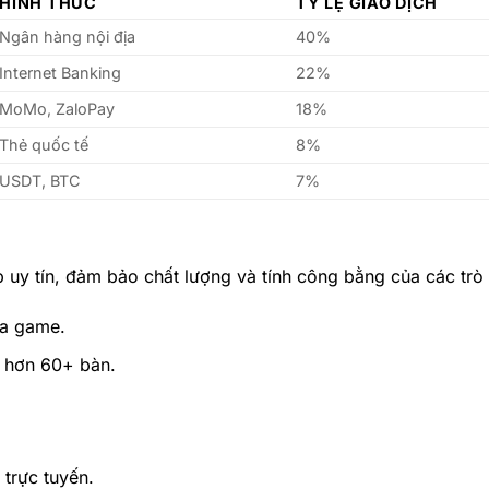
HÌNH THỨC
TỶ LỆ GIAO DỊCH
Ngân hàng nội địa
40%
Internet Banking
22%
MoMo, ZaloPay
18%
Thẻ quốc tế
8%
USDT, BTC
7%
 uy tín, đảm bảo chất lượng và tính công bằng của các trò 
ựa game.
, hơn 60+ bàn.
trực tuyến.