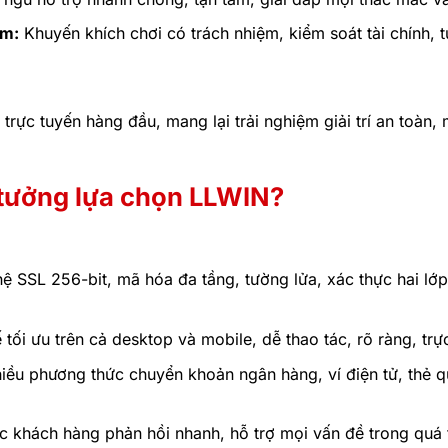
ệm:
Khuyến khích chơi có trách nhiệm, kiểm soát tài chính, t
trực tuyến hàng đầu, mang lại trải nghiệm giải trí an toàn,
n tưởng lựa chọn LLWIN?
 SSL 256-bit, mã hóa đa tầng, tường lửa, xác thực hai lớp 
 tối ưu trên cả desktop và mobile, dễ thao tác, rõ ràng, trự
iều phương thức chuyển khoản ngân hàng, ví điện tử, thẻ quố
khách hàng phản hồi nhanh, hỗ trợ mọi vấn đề trong quá tr