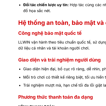
Đối tác chiến lược uy tín:
Hợp tác cùng các nh
đồ họa sắc nét.
Hệ thống an toàn, bảo mật v
Công nghệ bảo mật quốc tế
LLWIN vận hành theo tiêu chuẩn quốc tế, sử dụng
dữ liệu cá nhân và tài khoản người chơi.
Giao diện và trải nghiệm người dùng
Giao diện hiện đại, bố cục rõ ràng, dễ nhìn, ph
Mỗi trò chơi có thiết kế riêng biệt, tối ưu hiển
Trải nghiệm mượt mà, hạn chế tối đa lỗi giật 
Phương thức thanh toán đa dạng