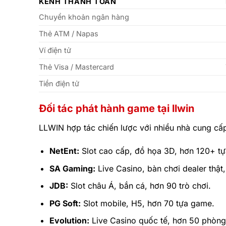
KÊNH THANH TOÁN
Chuyển khoản ngân hàng
Thẻ ATM / Napas
Ví điện tử
Thẻ Visa / Mastercard
Tiền điện tử
Đối tác phát hành game tại llwin
LLWIN hợp tác chiến lược với nhiều nhà cung cấp
NetEnt:
Slot cao cấp, đồ họa 3D, hơn 120+ t
SA Gaming:
Live Casino, bàn chơi dealer thật
JDB:
Slot châu Á, bắn cá, hơn 90 trò chơi.
PG Soft:
Slot mobile, H5, hơn 70 tựa game.
Evolution:
Live Casino quốc tế, hơn 50 phòng 