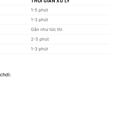
THỜI GIAN XỬ LÝ
1-5 phút
1-3 phút
Gần như tức thì
2-5 phút
1-3 phút
chơi: