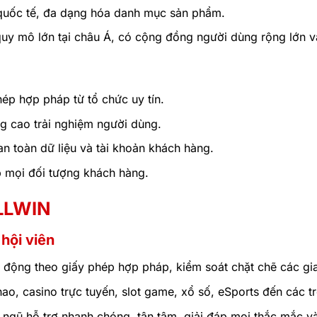
quốc tế, đa dạng hóa danh mục sản phẩm.
uy mô lớn tại châu Á, có cộng đồng người dùng rộng lớn v
hép hợp pháp từ tổ chức uy tín.
 cao trải nghiệm người dùng.
 toàn dữ liệu và tài khoản khách hàng.
hợp mọi đối tượng khách hàng.
 LLWIN
hội viên
động theo giấy phép hợp pháp, kiểm soát chặt chẽ các gi
ao, casino trực tuyến, slot game, xổ số, eSports đến các tr
ngũ hỗ trợ nhanh chóng, tận tâm, giải đáp mọi thắc mắc và