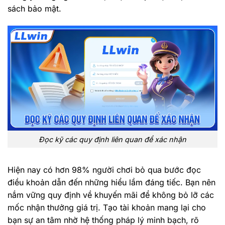
sách bảo mật.
Đọc kỹ các quy định liên quan để xác nhận
Hiện nay có hơn 98% người chơi bỏ qua bước đọc
điều khoản dẫn đến những hiểu lầm đáng tiếc. Bạn nên
nắm vững quy định về khuyến mãi để không bỏ lỡ các
mốc nhận thưởng giá trị. Tạo tài khoản mang lại cho
bạn sự an tâm nhờ hệ thống pháp lý minh bạch, rõ