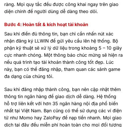
ràng. Mọi quy tắc đều được công khai ngay trên giao
diện chính để người dùng dễ dàng theo dõi.
Bước 4: Hoàn tất & kích hoạt tài khoản
Sau khi điền đủ thông tin, bạn chỉ cần nhấn nút xác
nhận đăng ký LLWIN để gửi yêu cầu lên hệ thống. Bộ
phận kỹ thuật sẽ xử lý dữ liệu trong khoảng 5 – 10 giây
cực nhanh chóng. Một thông báo chúc mừng sẽ hiện ra
nếu quá trình tạo tài khoản thành công tốt đẹp. Lúc
này, bạn có thể đăng nhập, tham quan các sảnh game
đa dạng của chúng tôi.
Sau khi đăng nhập thành công, bạn nên cập nhật thêm
thông tin ngân hàng để giao dịch dễ dàng. Hệ thống
hỗ trợ liên kết với hơn 35 ngân hàng nội địa phổ biến
nhất tại Việt Nam. Bạn cũng có thể sử dụng các ví điện
tử như Momo hay ZaloPay để nạp tiền nhanh. Mọi giao
dịch tại đây đều miễn phí hoàn toàn cho mọi đối tượng