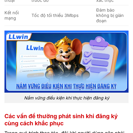
thoại
trước đó
xác thực
Đảm bảo
Kết nối
Tốc độ tối thiểu 3Mbps
không bị gián
mạng
đoạn
Nắm vững điều kiện khi thực hiện đăng ký
Các vấn đề thường phát sinh khi đăng ký
cùng cách khắc phục