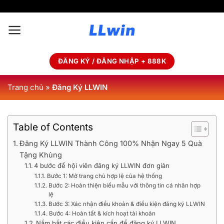
"
Bỏ
qua
nội
dung
ĐĂNG KÝ / ĐĂNG NHẬP + 888K
Trang chủ
»
Đăng Ký LLWIN
Table of Contents
Đăng Ký LLWIN Thành Công 100% Nhận Ngay 5 Quà
Tặng Khủng
4 bước để hội viên đăng ký LLWIN đơn giản
Bước 1: Mở trang chủ hợp lệ của hệ thống
Bước 2: Hoàn thiện biểu mẫu với thông tin cá nhân hợp
lệ
Bước 3: Xác nhận điều khoản & điều kiện đăng ký LLWIN
Bước 4: Hoàn tất & kích hoạt tài khoản
Nắm bắt các điều kiện cần để đăng ký LLWIN