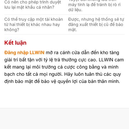
Có nên cho phép trình duyệt
máy tính lạ để tránh bị rò rỉ
lưu lại mật khẩu cá nhân?
dữ liệu.
Có thể truy cập một tài khoản
Được, nhưng hệ thống sẽ tự
từ hai thiết bị khác nhau hay
đăng xuất thiết bị cũ để bảo
không?
mật.
Kết luận
Đăng nhập LLWIN
mở ra cánh cửa dẫn đến kho tàng
giải trí bất tận với tỷ lệ trả thưởng cực cao. LLWIN cam
kết mang lại môi trường cá cược công bằng và minh
bạch cho tất cả mọi người. Hãy luôn tuân thủ các quy
định bảo mật để bảo vệ quyền lợi của bản thân mình.