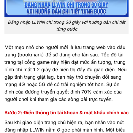
Đăng nhập LLWIN chỉ trong 30 giây với hướng dẫn chi tiết
từng bước
Một mẹo nhỏ cho người mới là lưu trang web vào dấu
trang (bookmark) để sử dụng cho lần sau. Tốc độ tải
trang tại cổng game này hiện đạt mức ấn tượng, trung
bình chỉ mất 1.2 giây để hiển thị đầy đủ giao diện. Nếu
gặp tình trạng giật lag, bạn hãy thử chuyển đổi sang
mạng 4G hoặc 5G để có trải nghiệm tốt hơn. Sự ổn
định của đường truyền quyết định 70% cảm xúc của
người chơi khi tham gia các sòng bài trực tuyến.
Bước 2: Điền thông tin tài khoản & mật khẩu chính xác
Sau khi giao diện trang chủ hiện ra, bạn nhấn vào nút
đăng nhập LLWIN nằm ở góc phải màn hình. Một biểu