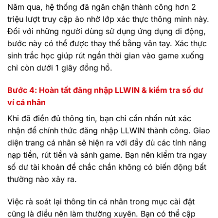
Năm qua, hệ thống đã ngăn chặn thành công hơn 2
triệu lượt truy cập ảo nhờ lớp xác thực thông minh này.
Đối với những người dùng sử dụng ứng dụng di động,
bước này có thể được thay thế bằng vân tay. Xác thực
sinh trắc học giúp rút ngắn thời gian vào game xuống
chỉ còn dưới 1 giây đồng hồ.
Bước 4: Hoàn tất đăng nhập LLWIN & kiểm tra số dư
ví cá nhân
Khi đã điền đủ thông tin, bạn chỉ cần nhấn nút xác
nhận để chính thức đăng nhập LLWIN thành công. Giao
diện trang cá nhân sẽ hiện ra với đầy đủ các tính năng
nạp tiền, rút tiền và sảnh game. Bạn nên kiểm tra ngay
số dư tài khoản để chắc chắn không có biến động bất
thường nào xảy ra.
Việc rà soát lại thông tin cá nhân trong mục cài đặt
cũng là điều nên làm thường xuyên. Bạn có thể cập