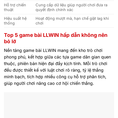
Hỗ trợ chiến
Cung cấp dữ liệu giúp người chơi đưa ra
thuật
quyết định chính xác
Hiệu suất hệ
Hoạt động mượt mà, hạn chế giật lag khi
thống
chơi
Top 5 game bài LLWIN hấp dẫn không nên
bỏ lỡ
Nền tảng game bài LLWIN mang đến kho trò chơi
phong phú, kết hợp giữa các tựa game dân gian quen
thuộc, phiên bản hiện đại đầy kịch tính. Mỗi trò chơi
đều được thiết kế với luật chơi rõ ràng, tỷ lệ thắng
minh bạch, tích hợp nhiều công cụ hỗ trợ phân tích,
giúp người chơi nâng cao cơ hội chiến thắng.