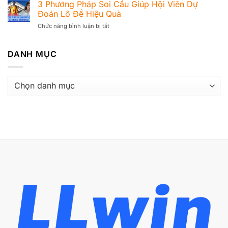
LLWIN
3 Phương Pháp Soi Cầu Giúp Hội Viên Dự
Tuệ
–
Kinh
Đoán Lô Đề Hiệu Quả
Trò
Điển
Chức năng bình luận bị tắt
ở
Chơi
Mọi
3
Trí
Thời
Phương
Tuệ
Đại
Pháp
DANH MỤC
Chinh
Soi
Phục
Cầu
Mọi
Giúp
Cao
DANH
Hội
Thủ
MỤC
Viên
Dự
Đoán
Lô
Đề
Hiệu
Quả