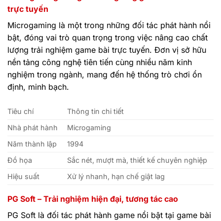
trực tuyến
Microgaming là một trong những đối tác phát hành nổi
bật, đóng vai trò quan trọng trong việc nâng cao chất
lượng trải nghiệm game bài trực tuyến. Đơn vị sở hữu
nền tảng công nghệ tiên tiến cùng nhiều năm kinh
nghiệm trong ngành, mang đến hệ thống trò chơi ổn
định, minh bạch.
Tiêu chí
Thông tin chi tiết
Nhà phát hành
Microgaming
Năm thành lập
1994
Đồ họa
Sắc nét, mượt mà, thiết kế chuyên nghiệp
Hiệu suất
Xử lý nhanh, hạn chế giật lag
PG Soft – Trải nghiệm hiện đại, tương tác cao
PG Soft là đối tác phát hành game nổi bật tại game bài