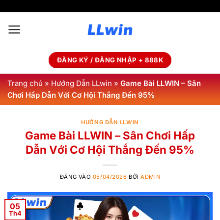
"
Bỏ
qua
nội
dung
ĐĂNG KÝ / ĐĂNG NHẬP + 888K
Trang chủ
»
Hướng Dẫn LLwin
»
Game Bài LLWIN – Sân
Chơi Hấp Dẫn Với Cơ Hội Thắng Đến 95%
HƯỚNG DẪN LLWIN
Game Bài LLWIN – Sân Chơi Hấp
Dẫn Với Cơ Hội Thắng Đến 95%
ĐĂNG VÀO
05/04/2026
BỞI
ADMIN
05
Th4