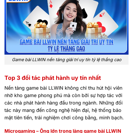
Game bài LLWIN nền tảng giải trí uy tín tỷ lệ thắng cao
Top 3 đối tác phát hành uy tín nhất
Nền tảng game bài LLWIN không chỉ thu hút hội viên
nhờ kho game phong phú mà còn bởi sự hợp tác với
các nhà phát hành hàng đầu trong ngành. Những đối
tác này mang đến công nghệ hiện đại, hệ thống bảo
mật tiên tiến, trải nghiệm chơi công bằng, minh bạch.
Microgaming – Ông lớn trong làng game bài LLWIN