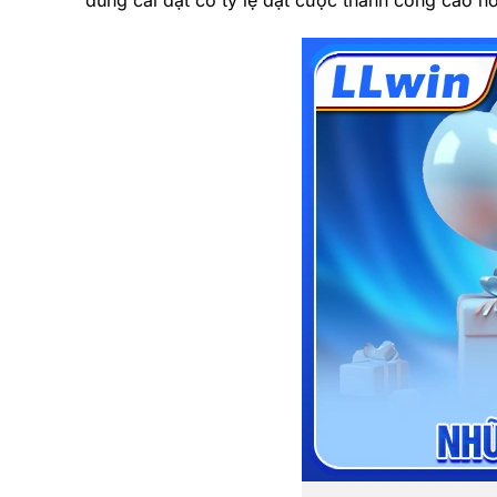
dùng cài đặt có tỷ lệ đặt cược thành công cao h