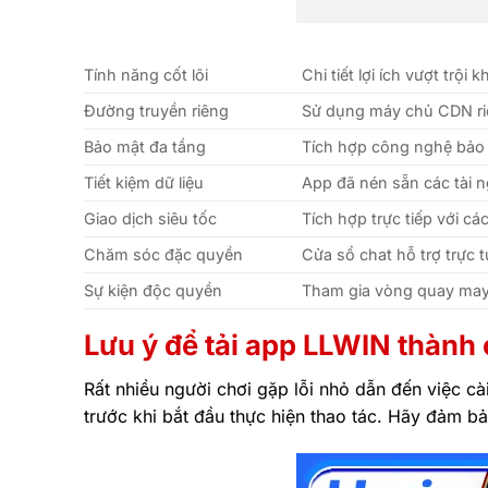
Tính năng cốt lõi
Chi tiết lợi ích vượt trội
Đường truyền riêng
Sử dụng máy chủ CDN riê
Bảo mật đa tầng
Tích hợp công nghệ bảo 
Tiết kiệm dữ liệu
App đã nén sẵn các tài n
Giao dịch siêu tốc
Tích hợp trực tiếp với c
Chăm sóc đặc quyền
Cửa sổ chat hỗ trợ trực t
Sự kiện độc quyền
Tham gia vòng quay may 
Lưu ý để tải app LLWIN thành
Rất nhiều người chơi gặp lỗi nhỏ dẫn đến việc cà
trước khi bắt đầu thực hiện thao tác. Hãy đảm bảo