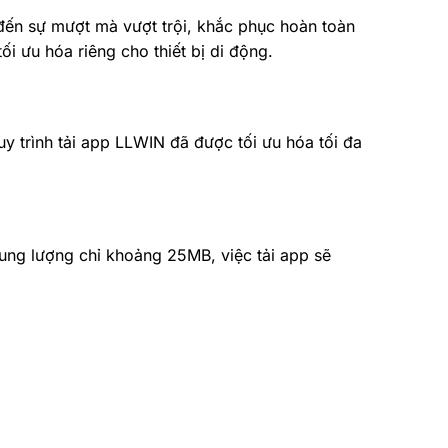
ến sự mượt mà vượt trội, khắc phục hoàn toàn
i ưu hóa riêng cho thiết bị di động.
uy trình tải app LLWIN đã được tối ưu hóa tối đa
dung lượng chỉ khoảng 25MB, việc tải app sẽ