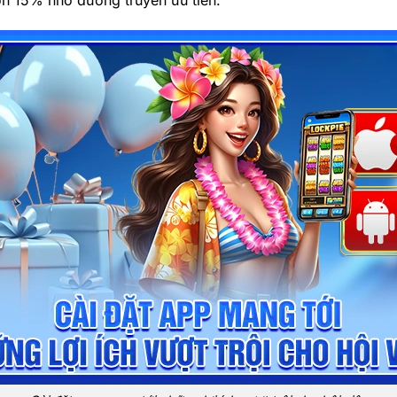
ơn 15% nhờ đường truyền ưu tiên: