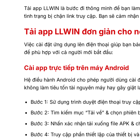
Tải app LLWIN là bước đi thông minh để bạn là
tình trạng bị chặn link truy cập. Bạn sẽ cảm nhậ
Tải app LLWIN đơn giản cho n
Việc cài đặt ứng dụng lên điện thoại giúp bạn bả
để phù hợp với cả người mới bắt đầu:
Cài app trực tiếp trên máy Android
Hệ điều hành Android cho phép người dùng cài đặ
không làm tiêu tốn tài nguyên máy hay gây giật l
Bước 1: Sử dụng trình duyệt điện thoại truy c
Bước 2: Tìm kiếm mục “Tải về” & chọn phiên b
Bước 3: Nhấn xác nhận tải xuống file APK & c
Bước 4: Truy cập phần thiết lập của thiết bị 