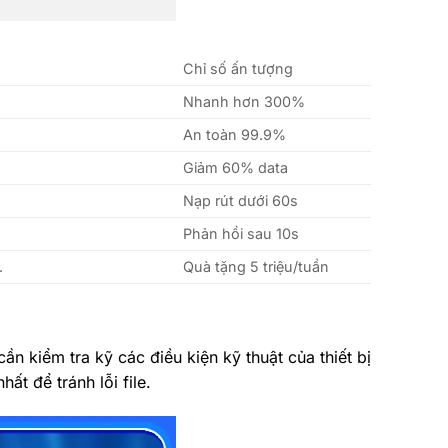
Chỉ số ấn tượng
Nhanh hơn 300%
An toàn 99.9%
Giảm 60% data
Nạp rút dưới 60s
Phản hồi sau 10s
.
Quà tặng 5 triệu/tuần
n kiểm tra kỹ các điều kiện kỹ thuật của thiết bị
ất để tránh lỗi file.