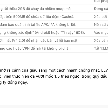
Giải ph
ng tối thiểu 2GB để chạy đa nhiệm mượt mà.
Đóng cá
đạt trên 500MB để chứa dữ liệu đệm (Cache).
Xóa bớt
m bảo quá trình tải file APK/IPA không bị lỗi.
Nên sử d
ng không xác định” (Android) hoặc “Tin cậy” (iOS).
Vào mục 
 nhất (V4.2.0) để nhận các bản vá lỗi bảo mật.
Xóa bản 
ảng cáo hoặc VPN để link tải không bị chặn.
Tắt 1.1.1
 mở ra cánh cửa giàu sang một cách nhanh chóng nhất. LL
ội viên thực hiện đã vượt mốc 1.5 triệu người trong quý đầ
g tỷ đồng ngay.