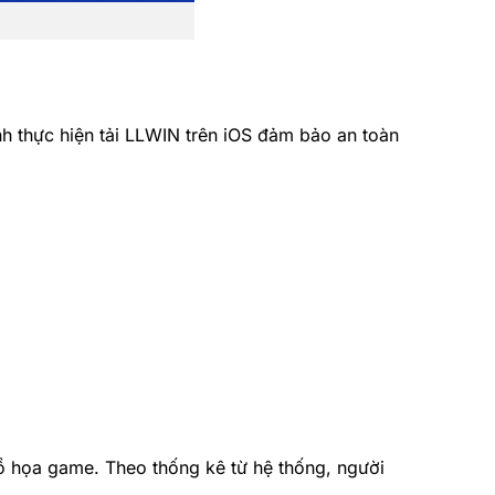
h thực hiện tải LLWIN trên iOS đảm bảo an toàn
đồ họa game. Theo thống kê từ hệ thống, người