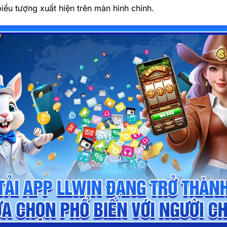
biểu tượng xuất hiện trên màn hình chính.