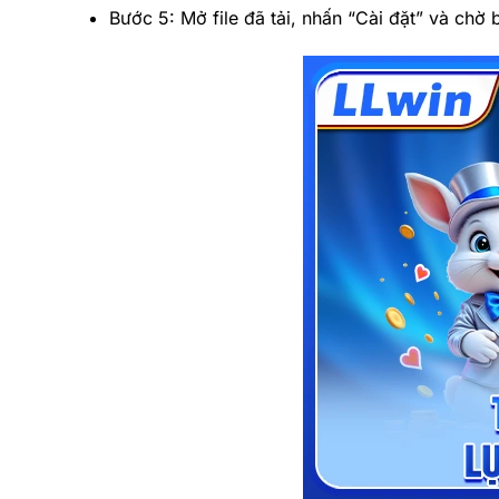
Bước 5: Mở file đã tải, nhấn “Cài đặt” và chờ 