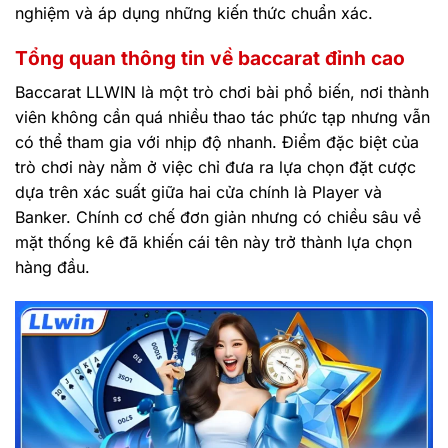
nghiệm và áp dụng những kiến thức chuẩn xác.
Tổng quan thông tin về baccarat đỉnh cao
Baccarat LLWIN là một trò chơi bài phổ biến, nơi thành
viên không cần quá nhiều thao tác phức tạp nhưng vẫn
có thể tham gia với nhịp độ nhanh. Điểm đặc biệt của
trò chơi này nằm ở việc chỉ đưa ra lựa chọn đặt cược
dựa trên xác suất giữa hai cửa chính là Player và
Banker. Chính cơ chế đơn giản nhưng có chiều sâu về
mặt thống kê đã khiến cái tên này trở thành lựa chọn
hàng đầu.