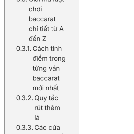
chơi
baccarat
chi tiết từ A
đến Z
Cách tính
điểm trong
từng ván
baccarat
mới nhất
Quy tắc
rút thêm
lá
Các cửa