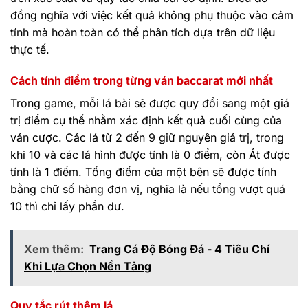
đồng nghĩa với việc kết quả không phụ thuộc vào cảm
tính mà hoàn toàn có thể phân tích dựa trên dữ liệu
thực tế.
Cách tính điểm trong từng ván baccarat mới nhất
Trong game, mỗi lá bài sẽ được quy đổi sang một giá
trị điểm cụ thể nhằm xác định kết quả cuối cùng của
ván cược. Các lá từ 2 đến 9 giữ nguyên giá trị, trong
khi 10 và các lá hình được tính là 0 điểm, còn Át được
tính là 1 điểm. Tổng điểm của một bên sẽ được tính
bằng chữ số hàng đơn vị, nghĩa là nếu tổng vượt quá
10 thì chỉ lấy phần dư.
Xem thêm:
Trang Cá Độ Bóng Đá - 4 Tiêu Chí
Khi Lựa Chọn Nền Tảng
Quy tắc rút thêm lá