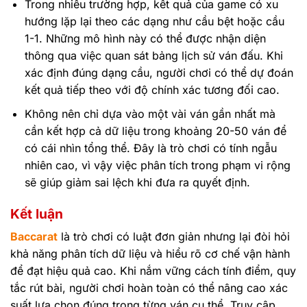
Trong nhiều trường hợp, kết quả của game có xu
hướng lặp lại theo các dạng như cầu bệt hoặc cầu
1-1. Những mô hình này có thể được nhận diện
thông qua việc quan sát bảng lịch sử ván đấu. Khi
xác định đúng dạng cầu, người chơi có thể dự đoán
kết quả tiếp theo với độ chính xác tương đối cao.
Không nên chỉ dựa vào một vài ván gần nhất mà
cần kết hợp cả dữ liệu trong khoảng 20-50 ván để
có cái nhìn tổng thể. Đây là trò chơi có tính ngẫu
nhiên cao, vì vậy việc phân tích trong phạm vi rộng
sẽ giúp giảm sai lệch khi đưa ra quyết định.
Kết luận
Baccarat
là trò chơi có luật đơn giản nhưng lại đòi hỏi
khả năng phân tích dữ liệu và hiểu rõ cơ chế vận hành
để đạt hiệu quả cao. Khi nắm vững cách tính điểm, quy
tắc rút bài, người chơi hoàn toàn có thể nâng cao xác
suất lựa chọn đúng trong từng ván cụ thể. Truy cập