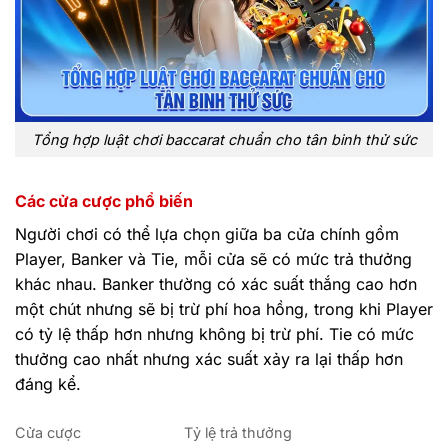
Tổng hợp luật chơi baccarat chuẩn cho tân binh thử sức
Các cửa cược phổ biến
Người chơi có thể lựa chọn giữa ba cửa chính gồm
Player, Banker và Tie, mỗi cửa sẽ có mức trả thưởng
khác nhau. Banker thường có xác suất thắng cao hơn
một chút nhưng sẽ bị trừ phí hoa hồng, trong khi Player
có tỷ lệ thấp hơn nhưng không bị trừ phí. Tie có mức
thưởng cao nhất nhưng xác suất xảy ra lại thấp hơn
đáng kể.
Cửa cược
Tỷ lệ trả thưởng