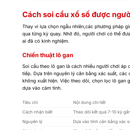
Cách soi cầu xổ số được ngườ
Thay vì lựa chọn ngẫu nhiên,các phương pháp giúp
qua từng kỳ quay. Nhờ đó, người chơi có thể đưa
ai đã có kinh nghiệm.
Chiến thuật lô gan
Soi cầu theo lô gan là cách nhiều người chơi áp 
tiếp. Dựa trên nguyên lý cân bằng xác suất, các 
không xuất hiện. Việc theo dõi, chọn lọc lô gan g
dựa vào cảm tính.
Tiêu chí
Nội dung chi tiết
Cách nhận biết
Theo dõi kết quả 7-10 kỳ gầ
Nguyên lý
Dựa vào tính cân bằng xác s