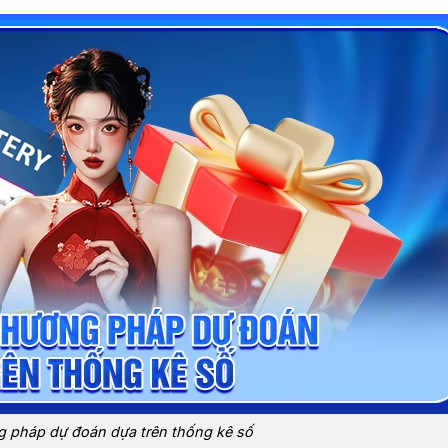
g pháp dự đoán dựa trên thống kê số