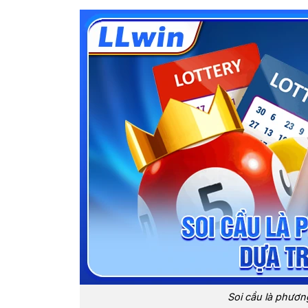
Soi cầu là phươn