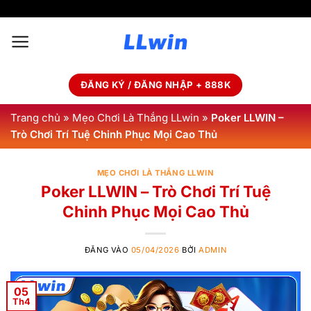
"
Bỏ
qua
nội
dung
ĐĂNG KÝ / ĐĂNG NHẬP + 888K
Trang chủ
»
Mẹo Chơi Là Thắng LLwin
»
Poker LLWIN –
Trò Chơi Trí Tuệ Chinh Phục Mọi Cao Thủ
MẸO CHƠI LÀ THẮNG LLWIN
Poker LLWIN – Trò Chơi Trí Tuệ
Chinh Phục Mọi Cao Thủ
ĐĂNG VÀO
05/04/2026
BỞI
ADMIN
05
Th4