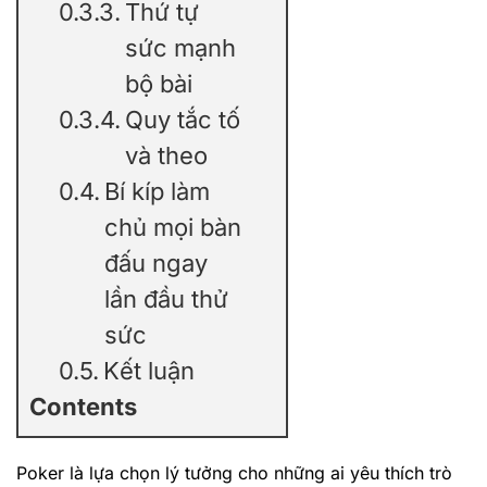
Thứ tự
sức mạnh
bộ bài
Quy tắc tố
và theo
Bí kíp làm
chủ mọi bàn
đấu ngay
lần đầu thử
sức
Kết luận
Contents
Poker là lựa chọn lý tưởng cho những ai yêu thích trò