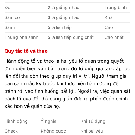
Đôi
2 lá giống nhau
Trung bình
Sám cô
3 lá giống nhau
Khá
Sảnh
5 lá liên tiếp
Cao
Thùng phá sảnh
5 lá liên tiếp cùng chất
Cao nhất
Quy tắc tố và theo
Hành động tố và theo là hai yếu tố quan trọng quyết
định diễn biến ván bài, trong đó tố giúp gia tăng áp lực
lên đối thủ còn theo giúp duy trì vị trí. Người tham gia
cần cân nhắc kỹ trước khi thực hiện hành động để
tránh rơi vào tình huống bất lợi. Ngoài ra, việc quan sát
cách tố của đối thủ cũng giúp đưa ra phán đoán chính
xác hơn về quân của họ.
Hành động
Ý nghĩa
Khi sử dụng
Check
Không cược
Khi bài yếu