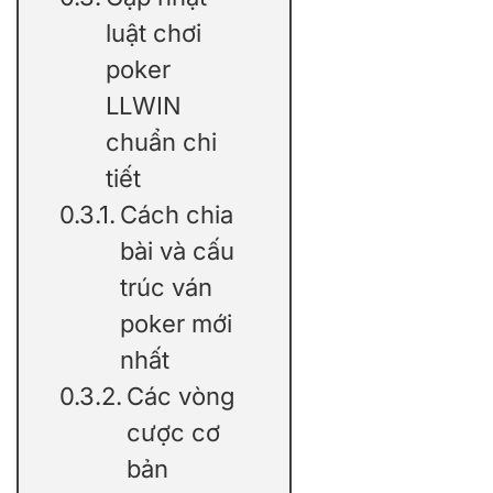
luật chơi
poker
LLWIN
chuẩn chi
tiết
Cách chia
bài và cấu
trúc ván
poker mới
nhất
Các vòng
cược cơ
bản