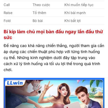
Call
Theo cược
Khi muốn tiếp tục
Raise
Tố thêm
Khi bài mạnh
Fold
Bỏ bài
Khi bất lợi
Bí kíp làm chủ mọi bàn đấu ngay lần đầu thử
sức
Để nâng cao khả năng chiến thắng, người tham gia cần
áp dụng các chiến thuật phù hợp với từng tình huống
cụ thể. Những kinh nghiệm dưới đây tập trung vào
cách xử lý tình huống và tối ưu lợi thế trong quá trình
chơi.