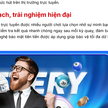
c hút trên thị trường trực tuyến.
ch, trải nghiệm hiện đại
 trực tuyến được nhiều người chơi lựa chọn nhờ sự minh bạc
 kiểm tra kết quả nhanh chóng ngay sau mỗi kỳ quay, đảm 
nghệ bảo mật tiên tiến được áp dụng giúp bảo vệ tối đa dữ 