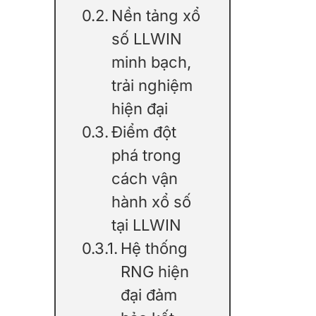
Nền tảng xổ
số LLWIN
minh bạch,
trải nghiệm
hiện đại
Điểm đột
phá trong
cách vận
hành xổ số
tại LLWIN
Hệ thống
RNG hiện
đại đảm