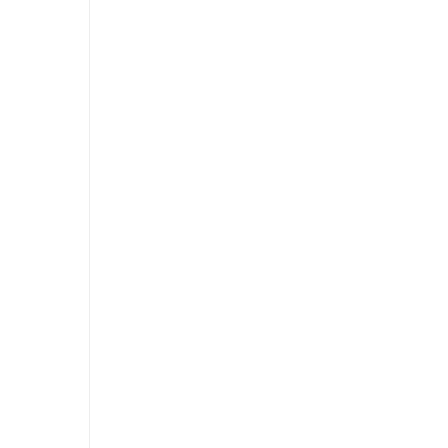
Đoán
Lô
Đề
Hiệu
Quả