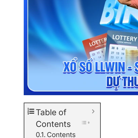
Table of
Contents
Contents