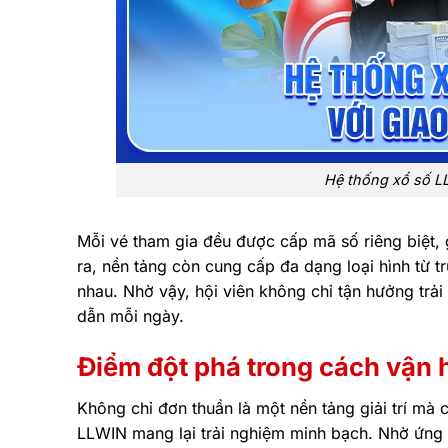
Hệ thống xổ số LL
Mỗi vé tham gia đều được cấp mã số riêng biệt, 
ra, nền tảng còn cung cấp đa dạng loại hình từ tr
nhau. Nhờ vậy, hội viên không chỉ tận hưởng trải
dẫn mỗi ngày.
Điểm đột phá trong cách vận 
Không chỉ đơn thuần là một nền tảng giải trí mà
LLWIN mang lại trải nghiệm minh bạch. Nhờ ứng 