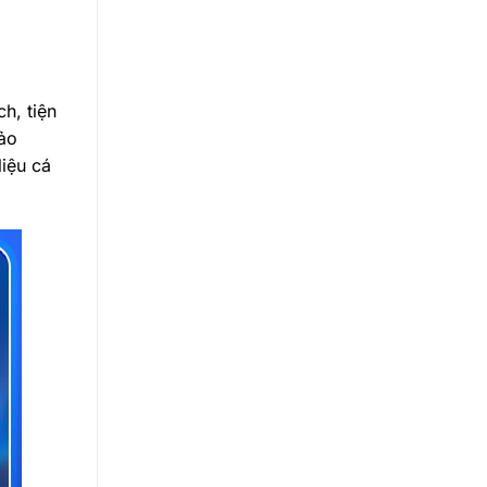
h, tiện
bảo
liệu cá