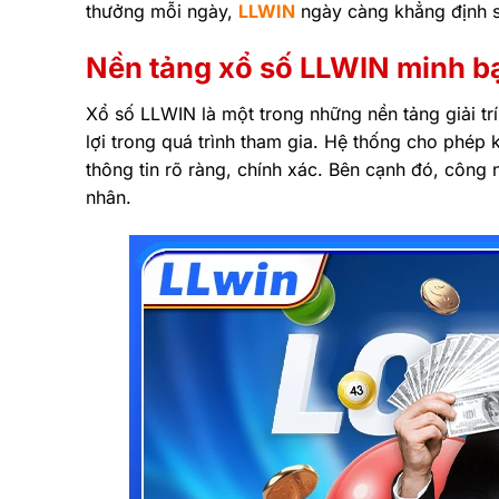
thưởng mỗi ngày,
LLWIN
ngày càng khẳng định sứ
Nền tảng xổ số LLWIN minh bạ
Xổ số LLWIN là một trong những nền tảng giải trí
lợi trong quá trình tham gia. Hệ thống cho phép
thông tin rõ ràng, chính xác. Bên cạnh đó, công 
nhân.