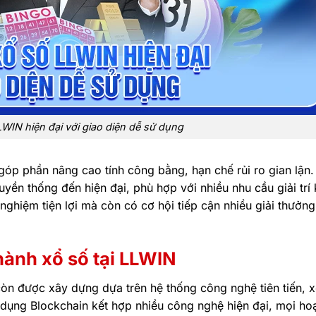
WIN hiện đại với giao diện dễ sử dụng
góp phần nâng cao tính công bằng, hạn chế rủi ro gian lận
uyền thống đến hiện đại, phù hợp với nhiều nhu cầu giải trí
 nghiệm tiện lợi mà còn có cơ hội tiếp cận nhiều giải thưởn
hành xổ số tại LLWIN
 còn được xây dựng dựa trên hệ thống công nghệ tiên tiến, 
dụng Blockchain kết hợp nhiều công nghệ hiện đại, mọi ho