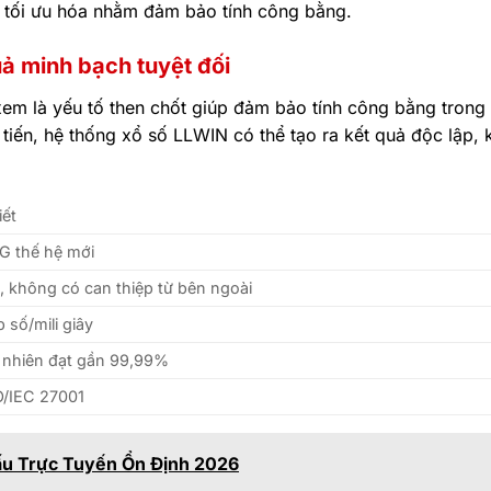
c tối ưu hóa nhằm đảm bảo tính công bằng.
ả minh bạch tuyệt đối
xem là yếu tố then chốt giúp đảm bảo tính công bằng trong
 tiến, hệ thống xổ số LLWIN có thể tạo ra kết quả độc lập,
iết
G thế hệ mới
 không có can thiệp từ bên ngoài
 số/mili giây
 nhiên đạt gần 99,99%
O/IEC 27001
ấu Trực Tuyến Ổn Định 2026