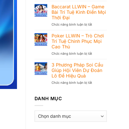
Kèo
Bóng
Nhà
Đá
Baccarat LLWIN – Game
Cái:
Đức
Bài Trí Tuệ Kinh Điển Mọi
Khám
Hấp
Thời Đại
Phá
Dẫn
Chức năng bình luận bị tắt
ở
Chiến
Mỗi
Baccarat
Lược
Ngày
LLWIN
Thắng
Poker LLWIN – Trò Chơi
–
Cược
Trí Tuệ Chinh Phục Mọi
Game
Tại
Cao Thủ
Bài
LLWIN
Chức năng bình luận bị tắt
ở
Trí
Poker
Tuệ
LLWIN
Kinh
3 Phương Pháp Soi Cầu
–
Điển
Giúp Hội Viên Dự Đoán
Trò
Mọi
Lô Đề Hiệu Quả
Chơi
Thời
Chức năng bình luận bị tắt
ở
Trí
Đại
3
Tuệ
Phương
Chinh
Pháp
DANH MỤC
Phục
Soi
Mọi
Cầu
Cao
Giúp
Thủ
DANH
Hội
MỤC
Viên
Dự